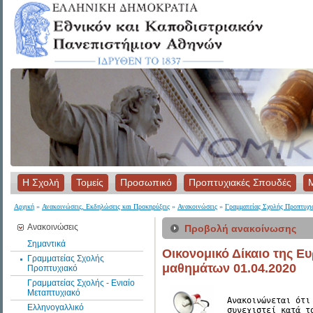
Η Σχολή
Τομείς
Προσωπικό
Προπτυχιακές Σπουδές
Αρχική
»
Ανακοινώσεις, Εκδηλώσεις και Προκηρύξεις
»
Ανακοινώσεις
»
Γραμματείας Σχολής Προπτυχι
Ανακοινώσεις
Προβολή ανακοίνωσης
Σημαντικά
Οικονομικό Δίκαιο της Ε
Γραμματείας Σχολής
μαθημάτων 01.04.2020
Προπτυχιακό
Γραμματείας Σχολής - Ενιαίο
Μεταπτυχιακό
Ανακοινώνεται ότι
Ελληνογαλλικό
συνεχιστεί κατά τ