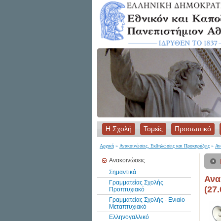
Η Σχολή
Τομείς
Προσωπικό
Αρχική
»
Ανακοινώσεις, Εκδηλώσεις και Προκηρύξεις
»
Αν
Ανακοινώσεις
Σημαντικά
Ανα
Γραμματείας Σχολής
(27.
Προπτυχιακό
Γραμματείας Σχολής - Ενιαίο
Μεταπτυχιακό
Ελληνογαλλικό