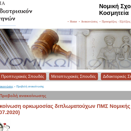
Νομική Σχ
Κοσμητεία
Home
Ανακοινώσεις
Προκηρύξεις - Εξελίξει
Προπτυχιακές Σπουδές
Μεταπτυχιακές Σπουδές
Διδακτορικές 
ακοινώσεις
» Προβολή ανακοίνωσης
Προβολή ανακοίνωσης
κοίνωση ορκωμοσίας διπλωματούχων ΠΜΣ Νομικής
07.2020)