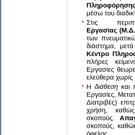
Πληροφόρησης
μέσω του διαδικ
Στις περ
Εργασίας
(Μ.Δ.
των πνευματικώ
διάστημα, μετ
Κέντρο Πληρο
πλήρες κείμ
Εργασίες θεωρεί
ελεύθερα χωρίς 
Η
διάθεση
και
Εργασίες, Μεταπ
Διατριβές) επι
χρήση, καθώς
σκοπούς.
Απαγ
σκοπούς, καθώς
όφελος.