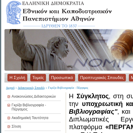
Η Σχολή
Τομείς
Προσωπικό
Προπτυχιακές Σπουδές
Αρχική
»
Διδακτορικές Σπουδές
» Γκρίζα Βιβλιογραφία - Πέργαμος
H
Σύγκλητος
, στη σ
Ανακοινώσεις Διδακτορικών
την
υποχρεωτική κ
Γκρίζα Βιβλιογραφία -
Πέργαμος
Βιβλιογραφίας"
, κα
Διπλωματικές Εργ
Ακαδημαϊκή Ταυτότητα
πλατφόρμα
«ΠΕΡΓΑ
Σίτιση