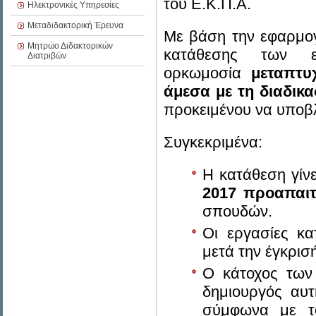
του Ε.Κ.Π.Α.
Ηλεκτρονικές Υπηρεσίες
Μεταδιδακτορική Έρευνα
Με βάση την εφαρμογ
Μητρώο Διδακτορικών
κατάθεσης των 
Διατριβών
ορκωμοσία
μεταπτυ
άμεσα με τη διαδικα
προκειμένου να υποβλ
Συγκεκριμένα:
Η κατάθεση γίν
2017 προαπαιτ
σπουδών.
Οι εργασίες κ
μετά την έγκρισ
Ο κάτοχος των 
δημιουργός αυτ
σύμφωνα με τ