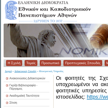
Η Σχολή
Τομείς
Προσωπικό
Προπτυχιακές Σπουδές
Αρχική
»
Διδακτορικές Σπουδές
» Ηλεκτρονικές Υπηρεσίες
Οι φοιτητές της Σχ
Ανακοινώσεις Διδακτορικών
υποχρεωμένοι να ακο
Γκρίζα Βιβλιογραφία -
Πέργαμος
φοιτητικές υπηρεσί
ιστοσελίδας:
https://w
Ακαδημαϊκή Ταυτότητα
Σίτιση